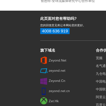
智恩特-全球流媒体研究中心合作单位
此页面对您有帮助吗?
您的回馈意见将让本网站变的更好。
4008 636 919
旗下域名
合作
宽频
Zeyond.Net
名气通
zeyond.net
九仓电
Zeyond.Cn
中国电
中国联
zeyond.net.cn
阿里云
Zet.Hk
百度云